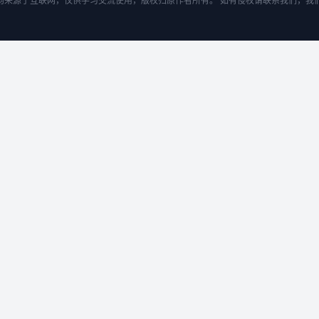
均来源于互联网，仅供学习交流使用，版权归原作者所有。 如有侵权请联系我们，我们